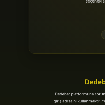
seçenekler
Dedebe
Dedebet platformuna soruns
giriş adresini kullanmaktır. Y