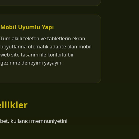
Mobil Uyumlu Yapı
Tüm akıllı telefon ve tabletlerin ekran
boyutlarına otomatik adapte olan mobil
web site tasarımı ile konforlu bir
gezinme deneyimi yaşayın.
llikler
ebet, kullanıcı memnuniyetini