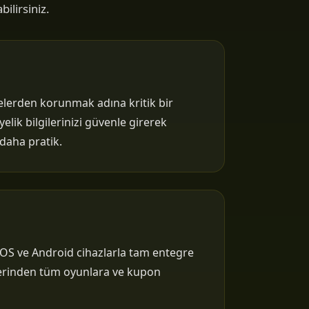
ilirsiniz.
elerden korunmak adına kritik bir
lik bilgilerinizi güvenle girerek
daha pratik.
 iOS ve Android cihazlarla tam entegre
zerinden tüm oyunlara ve kupon