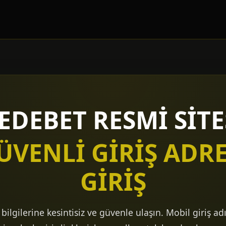
EDEBET RESMI SITE
ÜVENLI GIRIŞ ADRE
GIRIŞ
bilgilerine kesintisiz ve güvenle ulaşın. Mobil giriş ad