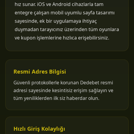
hız sunar. iOS ve Android cihazlarla tam
entegre çalışan mobil uyumlu sayfa tasarımı
sayesinde, ek bir uygulamaya ihtiyaç
duymadan tarayıcınız üzerinden tüm oyunlara
ve kupon işlemlerine hızlıca erişebilirsiniz.
Resmi Adres Bilgisi
Güvenli protokollerle korunan Dedebet resmi
adresi sayesinde kesintisiz erişim sağlayın ve
tüm yeniliklerden ilk siz haberdar olun.
Hızlı Giriş Kolaylığı