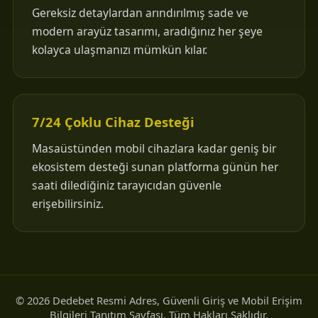
Gereksiz detaylardan arındırılmış sade ve
modern arayüz tasarımı, aradığınız her şeye
kolayca ulaşmanızı mümkün kılar.
7/24 Çoklu Cihaz Desteği
Masaüstünden mobil cihazlara kadar geniş bir
ekosistem desteği sunan platforma günün her
saati dilediğiniz tarayıcıdan güvenle
erişebilirsiniz.
© 2026 Dedebet Resmi Adres, Güvenli Giriş ve Mobil Erişim
Bilgileri Tanıtım Sayfası. Tüm Hakları Saklıdır.